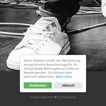
Diese Website erfaßt zur Optimierung
anonymisierte Besucherzugriffe. Es
erfolgt
keine
Weitergabe an Dritte zu
Werbezwecken. Sie können dem
jederzeit widerrufen.
Mehr Infos
© 2026 Benjamin Rose
Zustimmen
Abbruch
Datenschutz
Impressum
Design
Code with
by
300 Design
/