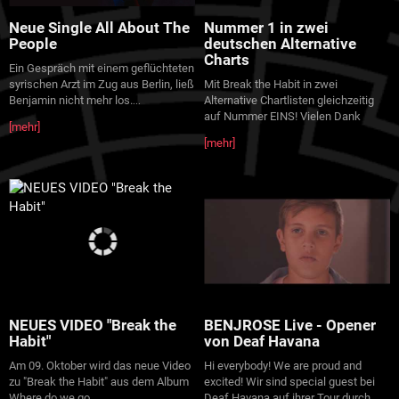
Neue Single All About The
Nummer 1 in zwei
People
deutschen Alternative
Charts
Ein Gespräch mit einem geflüchteten
syrischen Arzt im Zug aus Berlin, ließ
Mit Break the Habit in zwei
Benjamin nicht mehr los.
Alternative Chartlisten gleichzeitig
...
auf Nummer EINS! Vielen Dank
[mehr]
[mehr]
NEUES VIDEO "Break the
BENJROSE Live - Opener
Habit"
von Deaf Havana
Am 09. Oktober wird das neue Video
Hi everybody! We are proud and
zu "Break the Habit" aus dem Album
excited! Wir sind special guest bei
Where do we go
Deaf Havana auf ihrer Tour durch
...
...