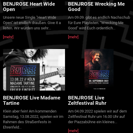
BENJROSE Heart Wide
BENJROSE Wrecking Me
Open
Good
Unsere neue Single "Heart Wide
Am 09.09. gibt es endlich Nachschub
Open" ist endlich draußen. Give it a
für Eure Playlisten. "Wrecking Me
listen. Wir würden uns sehr
Good" wird Euch ordentlich
...
...
[mehr]
[mehr]
BENJROSE Live Madame
BENJROSE Live
Tartine
Zeltfestival Ruhr
Klein aber fein! Am kommenden
Am 04.09.2022 spielen wir auf dem
Samstag, 13.08.2022, spielen wir im
Zeltfestival Ruhr um 16.00 Uhr auf
Rahmen des Straßenfests in
der Piazzabühne ein kleines
...
Ehrenfeld
...
[mehr]