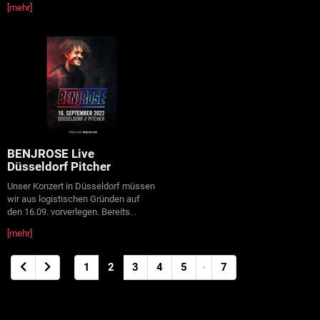
[mehr]
BENJROSE Live
Düsseldorf Pitcher
Unser Konzert in Düsseldorf müssen
wir aus logistischen Gründen auf
den 16.09. vorverlegen. Bereits
...
[mehr]
1
2
3
4
5
7
•